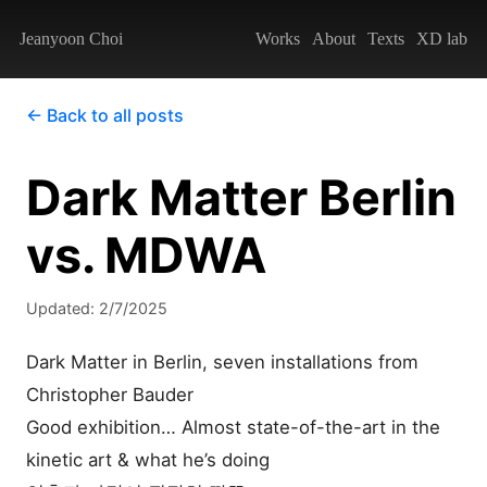
Jeanyoon Choi
Works
About
Texts
XD lab
← Back to all posts
Dark Matter Berlin
vs. MDWA
Updated:
2/7/2025
Dark Matter in Berlin, seven installations from 
Christopher Bauder
Good exhibition… Almost state-of-the-art in the 
kinetic art & what he’s doing